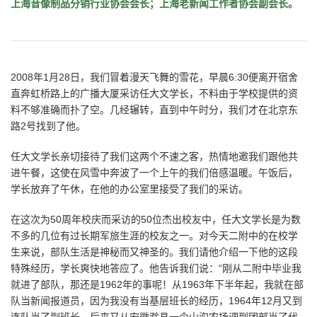
上海音像制品分销行业协会会长；上海老新闻工作者协会副会长。
2008年1月28日，我们冒着漫天飞舞的雪花，早晨6:30便离开宿舍
直奔虹桥路上的广播大厦采访任大文学长，不料由于学校提供的资
料不够准确而扑了空。几经辗转，直到中午时分，我们才在北京东
路2号找到了他。
任大文学长亲切接待了我们这两个不速之客，热情地邀我们跟他共
进午餐，这使在风雪中奔波了一个上午的我们倍感温暖。午饭后，
学长放弃了午休，在他的办公室里接受了我们的采访。
在这次为50周年校庆而采访的50位杰出校友中，任大文学长是为数
不多的几位有过长期军旅生涯的校友之一。对今天二附中的在校学
生来说，部队生活是神秘而又神圣的。我们请他介绍一下他的这段
特殊经历，学长爽快地答应了。他告诉我们说：“刚从二附中毕业我
就进了部队，那还是1962年的事呢！从1963年下半年起，我就在部
队当新闻报道员，因为我没有当基层班长的经历，1964年12月又到