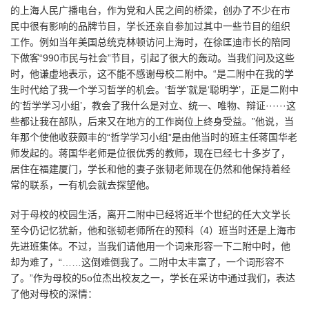
的上海人民广播电台，作为党和人民之间的桥梁，创办了不少在市
民中很有影响的品牌节目，学长还亲自参加过其中一些节目的组织
工作。例如当年美国总统克林顿访问上海时，在徐匡迪市长的陪同
下做客“990市民与社会”节目，引起了很大的轰动。当我们问及这些
时，他谦虚地表示，这不能不感谢母校二附中。“是二附中在我的学
生时代给了我一个学习哲学的机会。‘哲学’就是‘聪明学’，正是二附中
的‘哲学学习小组’，教会了我什么是对立、统一、唯物、辩证······这
些都让我在部队，后来又在地方的工作岗位上终身受益。”他说，当
年那个使他收获颇丰的“哲学学习小组”是由他当时的班主任蒋国华老
师发起的。蒋国华老师是位很优秀的教师，现在已经七十多岁了，
居住在福建厦门，学长和他的妻子张韧老师现在仍然和他保持着经
常的联系，一有机会就去探望他。
对于母校的校园生活，离开二附中已经将近半个世纪的任大文学长
至今仍记忆犹新，他和张韧老师所在的预科（4）班当时还是上海市
先进班集体。不过，当我们请他用一个词来形容一下二附中时，他
却为难了，“……这倒难倒我了。二附中太丰富了，一个词形容不
了。”作为母校的5o位杰出校友之一，学长在采访中通过我们，表达
了他对母校的深情：