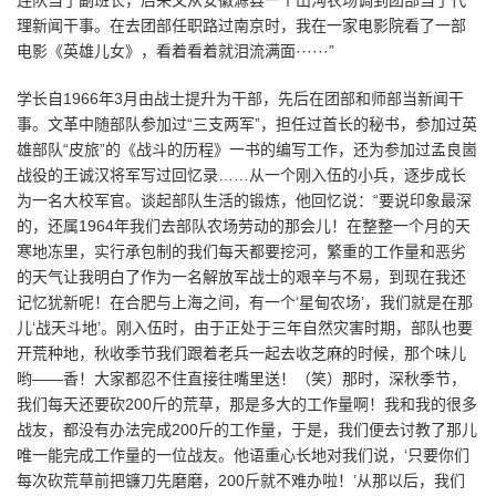
连队当了副班长，后来又从安徽滁县一个山沟农场调到团部当了代
理新闻干事。在去团部任职路过南京时，我在一家电影院看了一部
电影《英雄儿女》，看着看着就泪流满面······”
学长自1966年3月由战士提升为干部，先后在团部和师部当新闻干
事。文革中随部队参加过“三支两军”，担任过首长的秘书，参加过英
雄部队“皮旅”的《战斗的历程》一书的编写工作，还为参加过孟良崮
战役的王诚汉将军写过回忆录……从一个刚入伍的小兵，逐步成长
为一名大校军官。谈起部队生活的锻炼，他回忆说：“要说印象最深
的，还属1964年我们去部队农场劳动的那会儿！在整整一个月的天
寒地冻里，实行承包制的我们每天都要挖河，繁重的工作量和恶劣
的天气让我明白了作为一名解放军战士的艰辛与不易，到现在我还
记忆犹新呢！在合肥与上海之间，有一个‘星甸农场’，我们就是在那
儿‘战天斗地’。刚入伍时，由于正处于三年自然灾害时期，部队也要
开荒种地，秋收季节我们跟着老兵一起去收芝麻的时候，那个味儿
哟——香！大家都忍不住直接往嘴里送！（笑）那时，深秋季节，
我们每天还要砍200斤的荒草，那是多大的工作量啊！我和我的很多
战友，都没有办法完成200斤的工作量，于是，我们便去讨教了那儿
唯一能完成工作量的一位战友。他语重心长地对我们说，‘只要你们
每次砍荒草前把镰刀先磨磨，200斤就不难办啦！’从那以后，我们