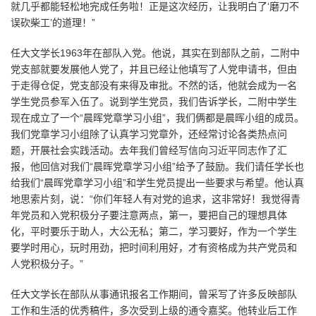
就几乎都能轻松地完成任务啦！正是这次经历，让我明白了‘磨刀不
误砍柴工’的道理！”
任大文学长1963年在部队入党。他说，其实在到部队之前，二附中
党支部就要发展他人党了，并且已经让他填写了人党申请书，但由
于走得仓促，党支部没有来得及审批。不然的话，他就会成为一名
学生党员参军入伍了。说到学生党员，我们告诉学长，二附中学生
现在成立了一个“晨晖党章学习小组”，我们俩都是晨晖小组的成员。
我们党章学习小组除了认真学习党章外，还经常讨论各类热点问
题，开展社会实践活动。去年我们曾经写信向习近平同志作了汇
报，他回信对我们“晨晖党章学习小组”给予了鼓励。我们请任学长也
给我们“晨晖党章学习小组”和学生党员提出一些要求与希望。他认真
地思索片刻，说：“你们年轻人有对党的追求，这非常好！我觉得青
年党员和入党积极分子要注意两点，第一，要把自己的理想具体
化，平时要乐于助人，大公无私；第二，学习要好，作为一个学生
要学时用心，玩时用劲，把时间利用好，才有资格成为共产党员和
人党积极分子。”
任大文学长在部队从事通讯报名工作期间，曾采写了许多反映部队
工作和生活的优秀稿件，多次受到上级的通令嘉奖。他转业后工作